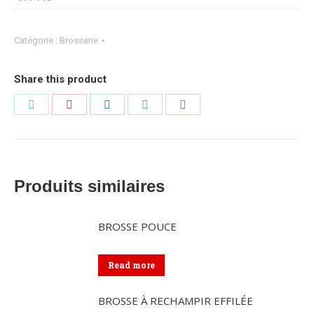
Catégorie :
Brosserie
Share this product
Partager
Partager
Partager
Partager
Partager
sur
sur
sur
sur
sur
Twitter
Pinterest
LinkedIn
WhatsApp
Facebook
Produits similaires
BROSSE POUCE
Read more
BROSSE À RECHAMPIR EFFILÉE