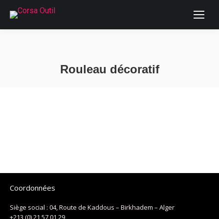
Rouleau décoratif
Vous êtes ici :
Please wait while flipbook is
loading. For more related info,
FAQs and issues please refer to
DearFlip WordPress Flipbook
Coordonnées
Plugin Help
documentation.
Siège social : 04, Route de Kaddous – Birkhadem – Alger
+213 (0) 21 57 01 29