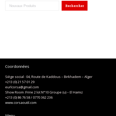
Rechercher
Coordonnées
Siège social : 04, Route de Kaddous – Birkhadem – Alger
+213 (0) 21 57 01 29
eurlcorsa@gmail.com
Show Room :Fririe 2 lot N°10 Groupe (u) – El Hamiz
+213 (0) 86 76 58 / 0770 362 236
www.corsaoutil.com
Menu