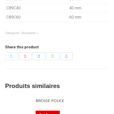
C89C40
40 mm
C89C60
60 mm
Catégorie :
Brosserie
Share this product
Partager
Partager
Partager
Partager
Partager
sur
sur
sur
sur
sur
Twitter
Pinterest
LinkedIn
WhatsApp
Facebook
Produits similaires
BROSSE POUCE