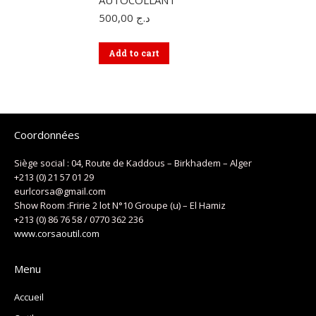
AUTOCOLLANT
500,00
د.ج
Add to cart
Coordonnées
Siège social : 04, Route de Kaddous – Birkhadem – Alger
+213 (0) 21 57 01 29
eurlcorsa@gmail.com
Show Room :Fririe 2 lot N°10 Groupe (u) – El Hamiz
+213 (0) 86 76 58 / 0770 362 236
www.corsaoutil.com
Menu
Accueil