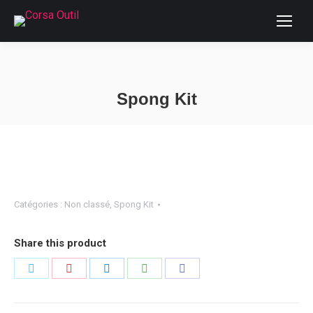
Spong Kit
Vous êtes ici :
Catégories :
Non classé
,
Spong Kit
Share this product
Partager
Partager
Partager
Partager
Partager
sur
sur
sur
sur
sur
Twitter
Pinterest
LinkedIn
WhatsApp
Facebook