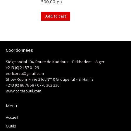
500,00
د.ج
Add to cart
Coordonnées
Siège social : 04, Route de Kaddous – Birkhadem – Alger
+213 (0) 21 57 01 29
eurlcorsa@gmail.com
Show Room :Fririe 2 lot N°10 Groupe (u) – El Hamiz
+213 (0) 86 76 58 / 0770 362 236
www.corsaoutil.com
Menu
Accueil
Outils