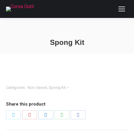
Spong Kit
Vous êtes ici :
Catégories :
Non classé
,
Spong Kit
Share this product
Partager
Partager
Partager
Partager
Partager
sur
sur
sur
sur
sur
Twitter
Pinterest
LinkedIn
WhatsApp
Facebook