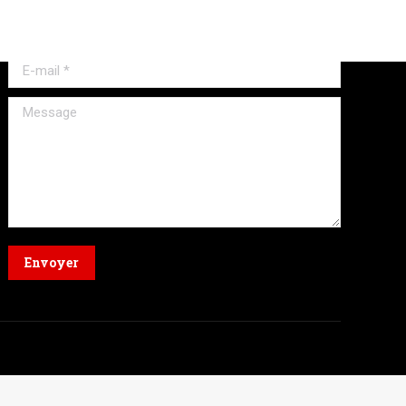
Nom *
E-mail *
Message
Envoyer