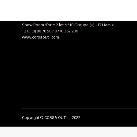
Siège social : 04, Route de Kaddous – Birkhadem – Alger
+213 (0) 21 57 01 29
eurlcorsa@gmail.com
Show Room :Fririe 2 lot N°10 Groupe (u) – El Hamiz
+213 (0) 86 76 58 / 0770 362 236
www.corsaoutil.com
Copyright © CORSA OUTIL - 2022