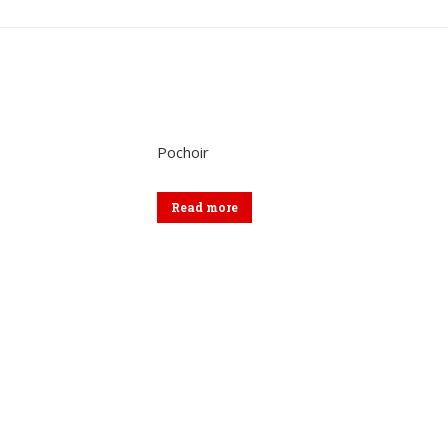
sur
sur
sur
Twitter
Pinterest
Lin
Pochoir
Read more
Menu