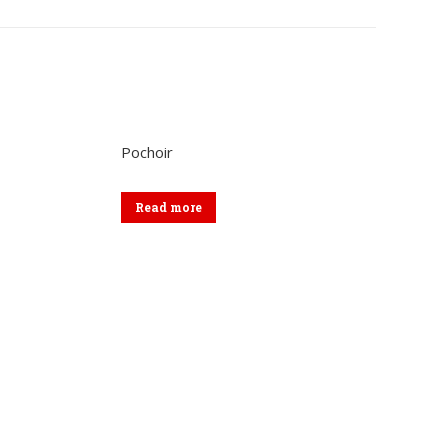
sur
sur
kedIn
WhatsApp
Facebook
Pochoir
Read more
Formulaire