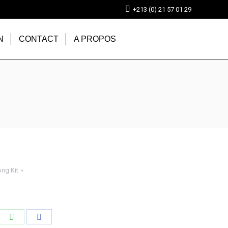
+213 (0) 21 57 01 29
N
CONTACT
A PROPOS
ng Kit
tager
Partager
Partager