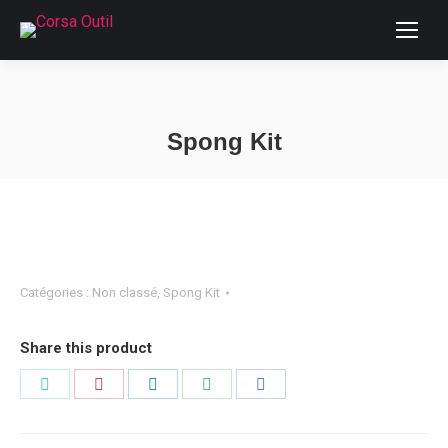
Spong Kit
Vous êtes ici :
Catégories :
Non classé
,
Spong Kit
Share this product
Partager
Partager
Partager
Partager
Partager
sur
sur
sur
sur
sur
Twitter
Pinterest
LinkedIn
WhatsApp
Facebook