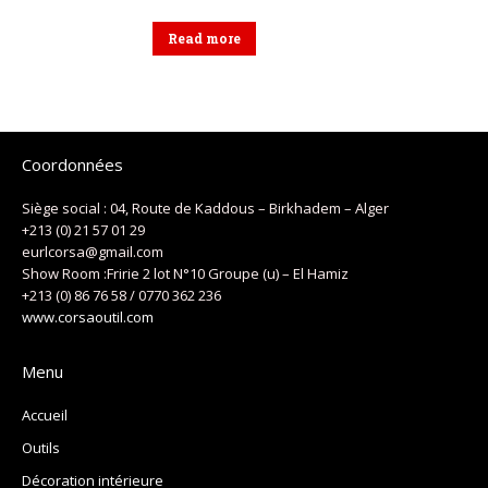
Read more
Coordonnées
Siège social : 04, Route de Kaddous – Birkhadem – Alger
+213 (0) 21 57 01 29
eurlcorsa@gmail.com
Show Room :Fririe 2 lot N°10 Groupe (u) – El Hamiz
+213 (0) 86 76 58 / 0770 362 236
www.corsaoutil.com
Menu
Accueil
Outils
Décoration intérieure