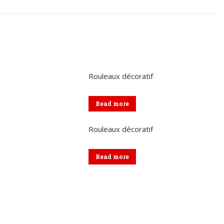
sur
sur
sur
sur
sur
Twitter
Pinterest
LinkedIn
WhatsApp
Facebook
Rouleaux décoratif
Read more
Rouleaux décoratif
Read more
Menu