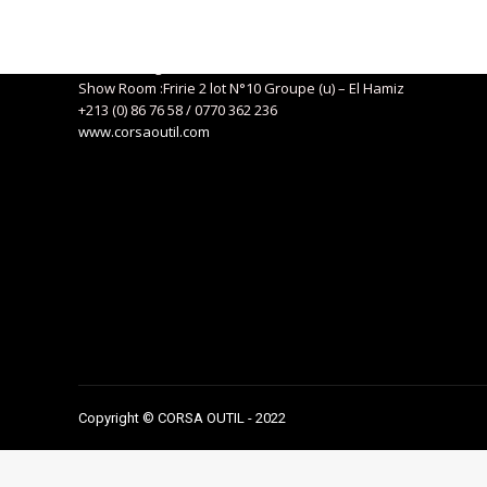
Siège social : 04, Route de Kaddous – Birkhadem – Alger
+213 (0) 21 57 01 29
eurlcorsa@gmail.com
Show Room :Fririe 2 lot N°10 Groupe (u) – El Hamiz
+213 (0) 86 76 58 / 0770 362 236
www.corsaoutil.com
Copyright © CORSA OUTIL - 2022