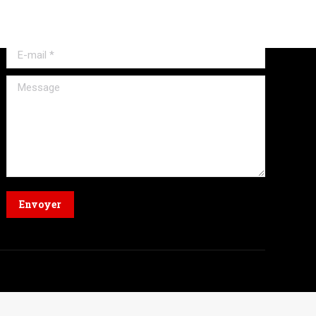
Nom *
E-mail *
Message
Envoyer