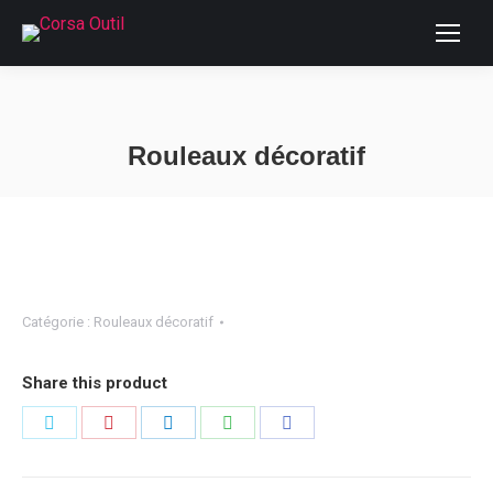
Rouleaux décoratif
Vous êtes ici :
Catégorie :
Rouleaux décoratif
Share this product
Partager
Partager
Partager
Partager
Partager
sur
sur
sur
sur
sur
Twitter
Pinterest
LinkedIn
WhatsApp
Facebook