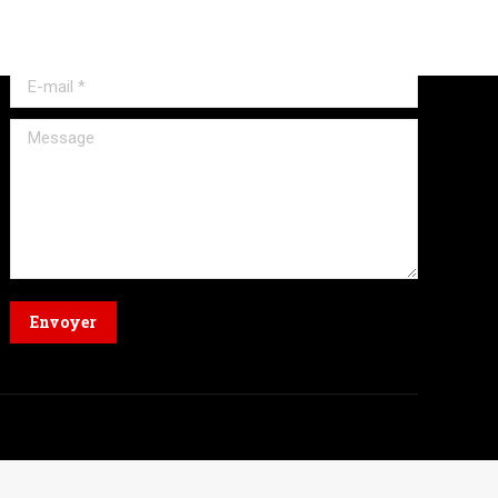
Nom *
E-mail *
Message
Envoyer