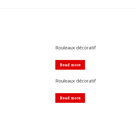
sur
sur
sur
sur
sur
Twitter
Pinterest
LinkedIn
WhatsApp
Facebook
Rouleaux décoratif
Read more
Rouleaux décoratif
Read more
Menu