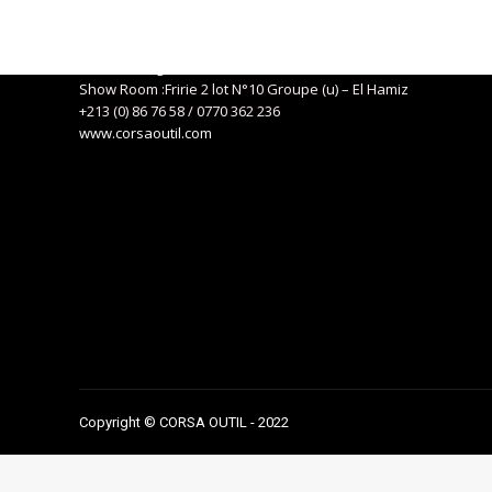
Siège social : 04, Route de Kaddous – Birkhadem – Alger
+213 (0) 21 57 01 29
eurlcorsa@gmail.com
Show Room :Fririe 2 lot N°10 Groupe (u) – El Hamiz
+213 (0) 86 76 58 / 0770 362 236
www.corsaoutil.com
Copyright © CORSA OUTIL - 2022