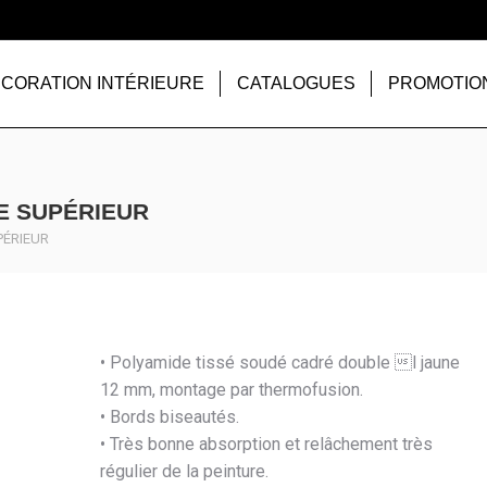
CORATION INTÉRIEURE
CATALOGUES
PROMOTIO
E SUPÉRIEUR
PÉRIEUR
• Polyamide tissé soudé cadré double l jaune
12 mm, montage par thermofusion.
• Bords biseautés.
• Très bonne absorption et relâchement très
régulier de la peinture.