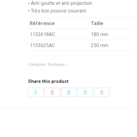
• Anti-goutte et anti-projection.
• Très bon pouvoir couvrant.
Référence
Taille
1153618AC
180 mm
1153625AC
250 mm
Catégorie :
Rouleaux
Share this product
Partager
Partager
Partager
Partager
Partager
sur
sur
sur
sur
sur
Twitter
Pinterest
LinkedIn
WhatsApp
Facebook