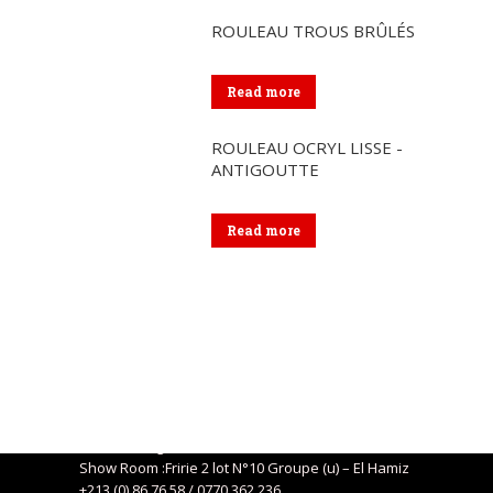
ROULEAU TROUS BRÛLÉS
Read more
ROULEAU OCRYL LISSE -
ANTIGOUTTE
Read more
Coordonnées
Siège social : 04, Route de Kaddous – Birkhadem – Alger
+213 (0) 21 57 01 29
eurlcorsa@gmail.com
Show Room :Fririe 2 lot N°10 Groupe (u) – El Hamiz
+213 (0) 86 76 58 / 0770 362 236