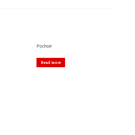
sur
sur
kedIn
WhatsApp
Facebook
Pochoir
Read more