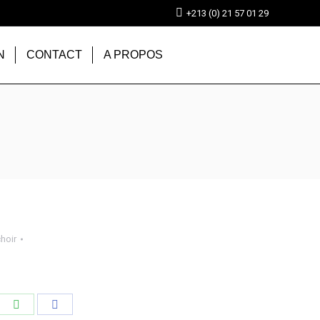
+213 (0) 21 57 01 29
N
CONTACT
A PROPOS
hoir
tager
Partager
Partager