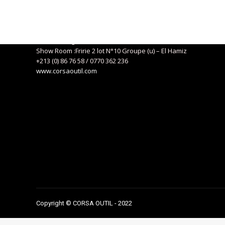
Coordonnées
Siège social : 04, Route de Kaddous – Birkhadem – Alger
+213 (0) 21 57 01 29
eurlcorsa@gmail.com
Show Room :Fririe 2 lot N°10 Groupe (u) – El Hamiz
+213 (0) 86 76 58 / 0770 362 236
www.corsaoutil.com
Copyright © CORSA OUTIL - 2022