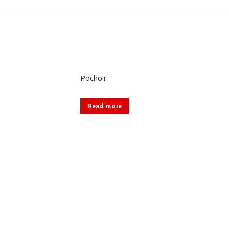
sur
sur
sur
Twitter
Pinterest
Lin
Pochoir
Read more