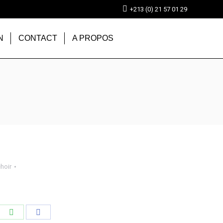
+213 (0) 21 57 01 29
N
CONTACT
A PROPOS
hoir
tager
Partager
Partager