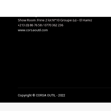
Siège social : 04, Route de Kaddous – Birkhadem – Alger
+213 (0) 21 57 01 29
eurlcorsa@gmail.com
Show Room :Fririe 2 lot N°10 Groupe (u) – El Hamiz
+213 (0) 86 76 58 / 0770 362 236
www.corsaoutil.com
Copyright © CORSA OUTIL - 2022