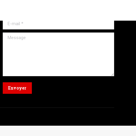
Nom *
E-mail *
Message
Envoyer