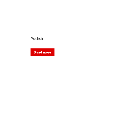
sur
sur
kedIn
WhatsApp
Facebook
Pochoir
Read more
Formulaire