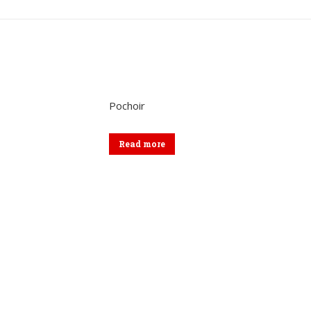
sur
sur
sur
Twitter
Pinterest
Lin
Pochoir
Read more
Menu