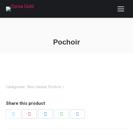
Pochoir
Vous êtes ici :
Catégories :
Non classé
,
Pochoir
Share this product
Partager
Partager
Partager
Partager
Partager
sur
sur
sur
sur
sur
Twitter
Pinterest
LinkedIn
WhatsApp
Facebook