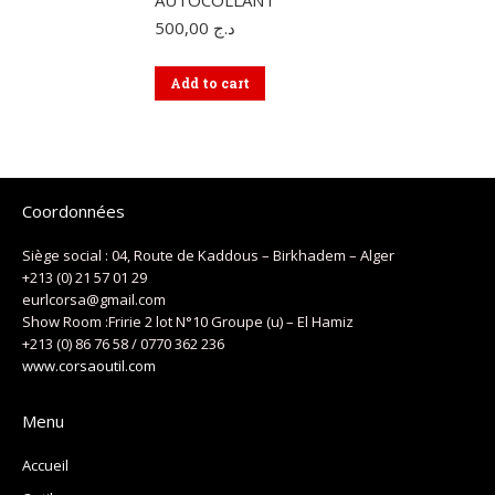
AUTOCOLLANT
500,00
د.ج
Add to cart
Coordonnées
Siège social : 04, Route de Kaddous – Birkhadem – Alger
+213 (0) 21 57 01 29
eurlcorsa@gmail.com
Show Room :Fririe 2 lot N°10 Groupe (u) – El Hamiz
+213 (0) 86 76 58 / 0770 362 236
www.corsaoutil.com
Menu
Accueil