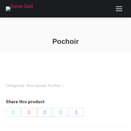
Pochoir
Vous êtes ici :
Catégories :
Non classé
,
Pochoir
Share this product
Partager
Partager
Partager
Partager
Partager
sur
sur
sur
sur
sur
Twitter
Pinterest
LinkedIn
WhatsApp
Facebook