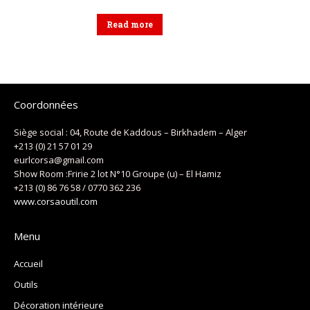
Read more
Coordonnées
Siège social : 04, Route de Kaddous – Birkhadem – Alger
+213 (0) 21 57 01 29
eurlcorsa@gmail.com
Show Room :Fririe 2 lot N°10 Groupe (u) – El Hamiz
+213 (0) 86 76 58 / 0770 362 236
www.corsaoutil.com
Menu
Accueil
Outils
Décoration intérieure