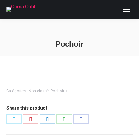
Pochoir
Vous êtes ici :
Catégories :
Non classé
,
Pochoir
Share this product
Partager
Partager
Partager
Partager
Partager
sur
sur
sur
sur
sur
Twitter
Pinterest
LinkedIn
WhatsApp
Facebook