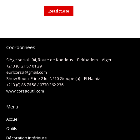
Read more
Coordonnées
Siège social : 04, Route de Kaddous – Birkhadem – Alger
+213 (0) 21 57 01 29
eurlcorsa@gmail.com
Show Room :Fririe 2 lot N°10 Groupe (u) – El Hamiz
+213 (0) 86 76 58 / 0770 362 236
www.corsaoutil.com
Menu
Accueil
Outils
Décoration intérieure