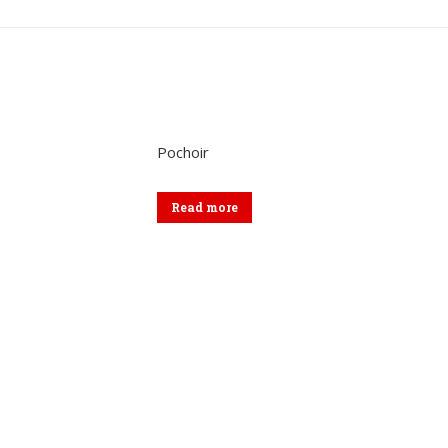
sur
sur
sur
Twitter
Pinterest
Lin
Pochoir
Read more
Menu