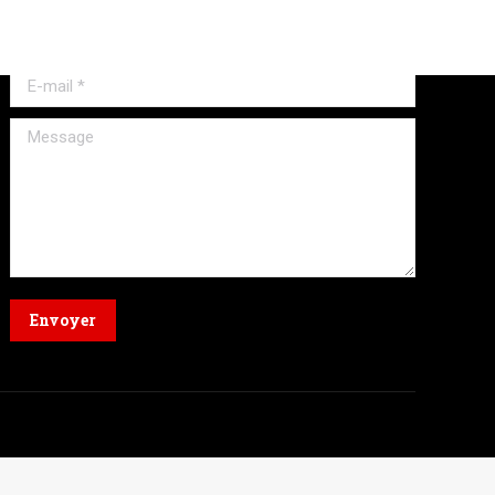
Nom *
E-mail *
Message
Envoyer