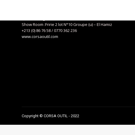
Siège social : 04, Route de Kaddous – Birkhadem – Alger
+213 (0) 21 57 01 29
eurlcorsa@gmail.com
Show Room :Fririe 2 lot N°10 Groupe (u) – El Hamiz
+213 (0) 86 76 58 / 0770 362 236
www.corsaoutil.com
Copyright © CORSA OUTIL - 2022