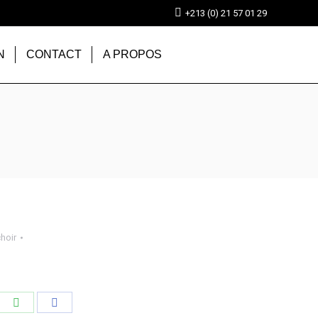
+213 (0) 21 57 01 29
N
CONTACT
A PROPOS
hoir
tager
Partager
Partager