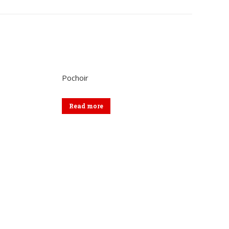
sur
sur
kedIn
WhatsApp
Facebook
Pochoir
Read more
Formulaire