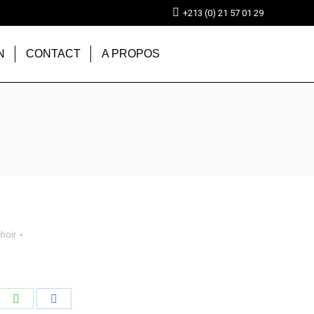
+213 (0) 21 57 01 29
N
CONTACT
A PROPOS
hoir
tager
Partager
Partager