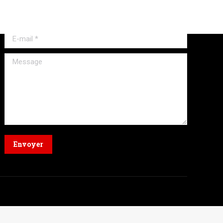
Nom *
E-mail *
Message
Envoyer