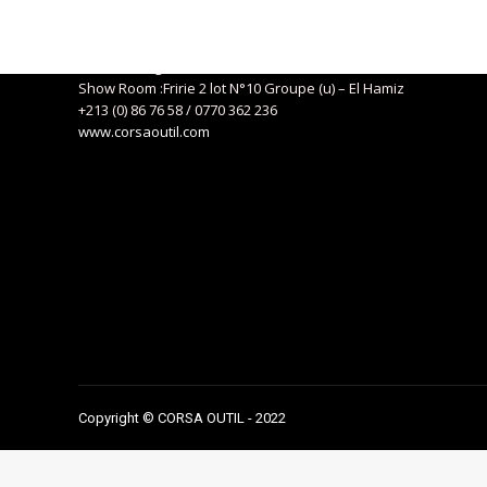
Siège social : 04, Route de Kaddous – Birkhadem – Alger
+213 (0) 21 57 01 29
eurlcorsa@gmail.com
Show Room :Fririe 2 lot N°10 Groupe (u) – El Hamiz
+213 (0) 86 76 58 / 0770 362 236
www.corsaoutil.com
Copyright © CORSA OUTIL - 2022