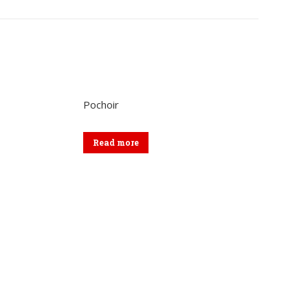
sur
sur
kedIn
WhatsApp
Facebook
Pochoir
Read more
Formulaire