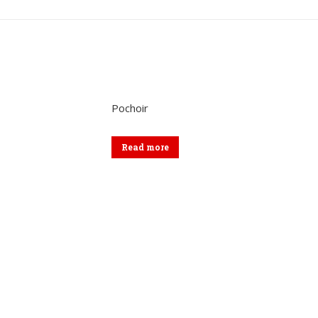
sur
sur
sur
Twitter
Pinterest
Lin
Pochoir
Read more
Menu