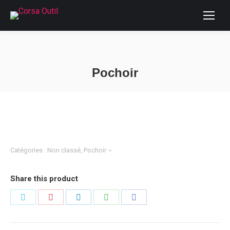
Pochoir
Vous êtes ici :
Catégories :
Non classé
,
Pochoir
Share this product
Partager
Partager
Partager
Partager
Partager
sur
sur
sur
sur
sur
Twitter
Pinterest
LinkedIn
WhatsApp
Facebook