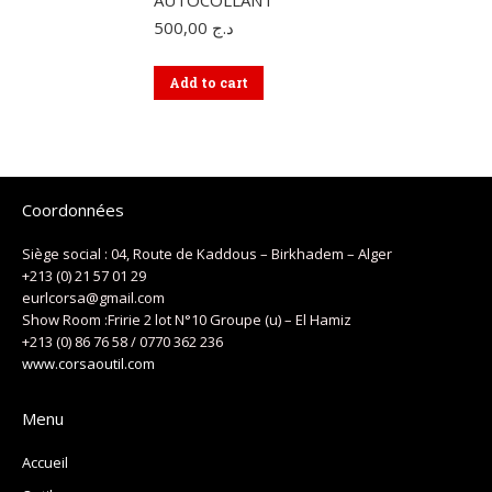
AUTOCOLLANT
500,00
د.ج
Add to cart
Coordonnées
Siège social : 04, Route de Kaddous – Birkhadem – Alger
+213 (0) 21 57 01 29
eurlcorsa@gmail.com
Show Room :Fririe 2 lot N°10 Groupe (u) – El Hamiz
+213 (0) 86 76 58 / 0770 362 236
www.corsaoutil.com
Menu
Accueil