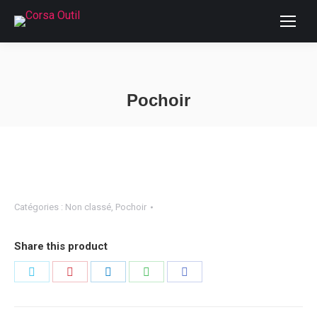
Pochoir
Vous êtes ici :
Catégories :
Non classé
,
Pochoir
Share this product
Partager
Partager
Partager
Partager
Partager
sur
sur
sur
sur
sur
Twitter
Pinterest
LinkedIn
WhatsApp
Facebook