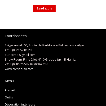
Read more
Coordonnées
Siège social : 04, Route de Kaddous – Birkhadem – Alger
+213 (0) 21 57 01 29
eurlcorsa@gmail.com
Show Room :Fririe 2 lot N°10 Groupe (u) – El Hamiz
+213 (0) 86 76 58 / 0770 362 236
www.corsaoutil.com
Menu
Accueil
Outils
Décoration intérieure