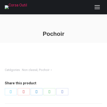
Pochoir
Vous êtes ici :
Catégories :
Non classé
,
Pochoir
Share this product
Partager
Partager
Partager
Partager
Partager
sur
sur
sur
sur
sur
Twitter
Pinterest
LinkedIn
WhatsApp
Facebook