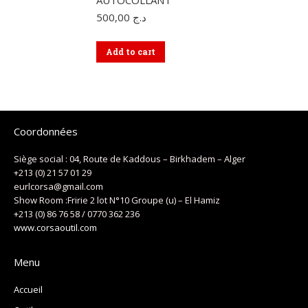
AUTOCOLLANT
500,00
د.ج
Add to cart
Coordonnées
Siège social : 04, Route de Kaddous – Birkhadem – Alger
+213 (0) 21 57 01 29
eurlcorsa@gmail.com
Show Room :Fririe 2 lot N°10 Groupe (u) – El Hamiz
+213 (0) 86 76 58 / 0770 362 236
www.corsaoutil.com
Menu
Accueil