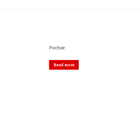
sur
sur
sur
Twitter
Pinterest
Lin
Pochoir
Read more