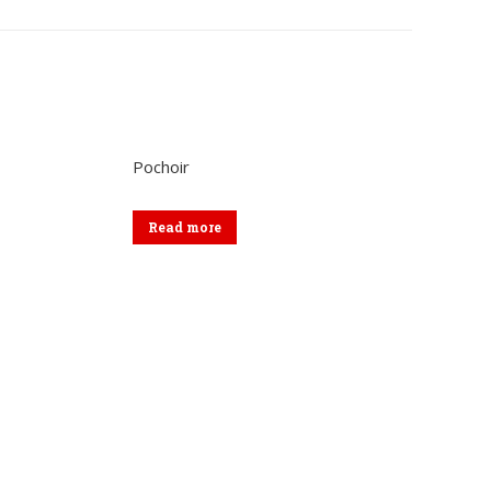
sur
sur
kedIn
WhatsApp
Facebook
Pochoir
Read more