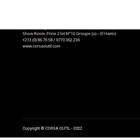
Coordonnées
Siège social : 04, Route de Kaddous – Birkhadem – Alger
+213 (0) 21 57 01 29
eurlcorsa@gmail.com
Show Room :Fririe 2 lot N°10 Groupe (u) – El Hamiz
+213 (0) 86 76 58 / 0770 362 236
www.corsaoutil.com
Copyright © CORSA OUTIL - 2022