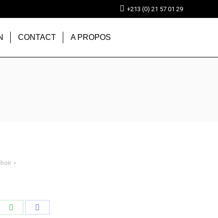
+213 (0) 21 57 01 29
N
CONTACT
A PROPOS
hoir
tager
Partager
Partager