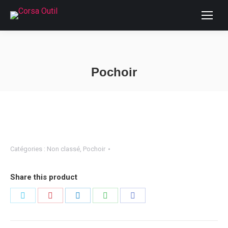
Pochoir
Vous êtes ici :
Catégories :
Non classé
,
Pochoir
Share this product
Partager
Partager
Partager
Partager
Partager
sur
sur
sur
sur
sur
Twitter
Pinterest
LinkedIn
WhatsApp
Facebook