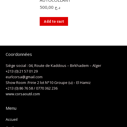
AUTOCOLLANT
500,00
د.ج
Add to cart
Coordonnées
Siège social : 04, Route de Kaddous – Birkhadem – Alger
+213 (0) 21 57 01 29
eurlcorsa@gmail.com
Show Room :Fririe 2 lot N°10 Groupe (u) – El Hamiz
+213 (0) 86 76 58 / 0770 362 236
www.corsaoutil.com
Menu
Accueil