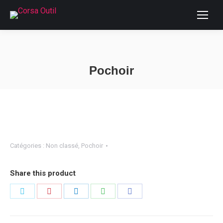
Pochoir
Vous êtes ici :
Catégories :
Non classé
,
Pochoir
Share this product
Partager
Partager
Partager
Partager
Partager
sur
sur
sur
sur
sur
Twitter
Pinterest
LinkedIn
WhatsApp
Facebook