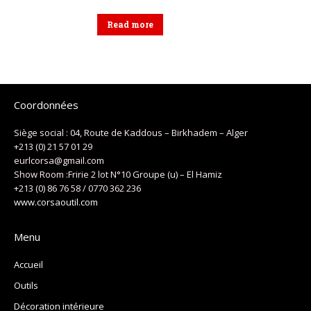
Read more
Coordonnées
Siège social : 04, Route de Kaddous – Birkhadem – Alger
+213 (0) 21 57 01 29
eurlcorsa@gmail.com
Show Room :Fririe 2 lot N°10 Groupe (u) – El Hamiz
+213 (0) 86 76 58 / 0770 362 236
www.corsaoutil.com
Menu
Accueil
Outils
Décoration intérieure