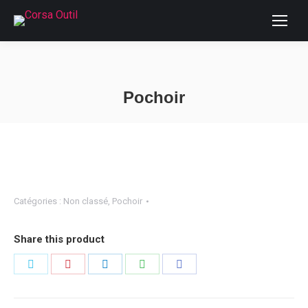
Pochoir
Vous êtes ici :
Catégories :
Non classé
,
Pochoir
Share this product
Partager
Partager
Partager
Partager
Partager
sur
sur
sur
sur
sur
Twitter
Pinterest
LinkedIn
WhatsApp
Facebook