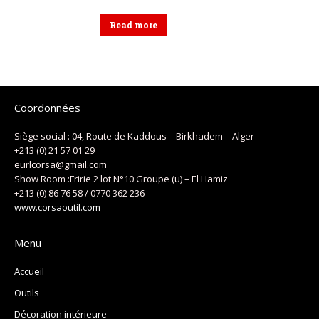
Read more
Coordonnées
Siège social : 04, Route de Kaddous – Birkhadem – Alger
+213 (0) 21 57 01 29
eurlcorsa@gmail.com
Show Room :Fririe 2 lot N°10 Groupe (u) – El Hamiz
+213 (0) 86 76 58 / 0770 362 236
www.corsaoutil.com
Menu
Accueil
Outils
Décoration intérieure