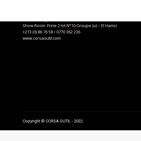
Siège social : 04, Route de Kaddous – Birkhadem – Alger
+213 (0) 21 57 01 29
eurlcorsa@gmail.com
Show Room :Fririe 2 lot N°10 Groupe (u) – El Hamiz
+213 (0) 86 76 58 / 0770 362 236
www.corsaoutil.com
Copyright © CORSA OUTIL - 2022