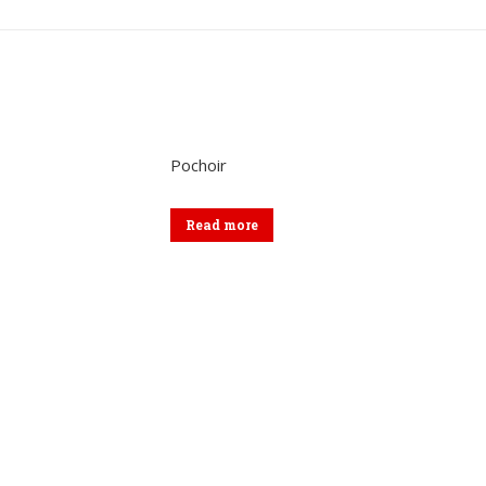
sur
sur
sur
Twitter
Pinterest
Lin
Pochoir
Read more
Menu