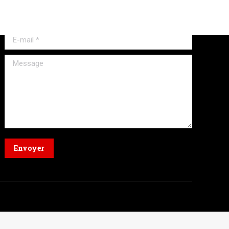
Nom *
E-mail *
Message
Envoyer