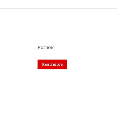
sur
sur
kedIn
WhatsApp
Facebook
Pochoir
Read more
Formulaire