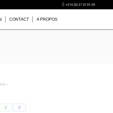
+213 (0) 21 57 01 29
N
CONTACT
A PROPOS
hoir
tager
Partager
Partager