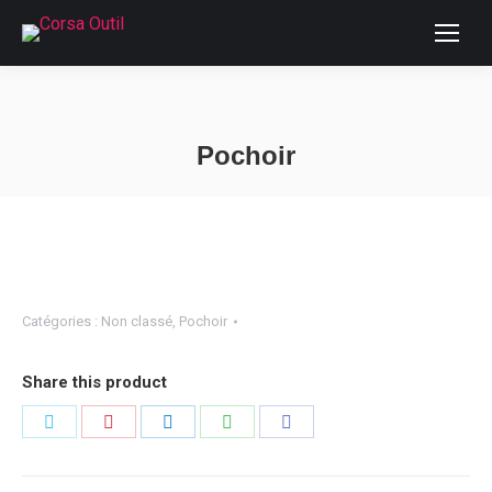
Pochoir
Vous êtes ici :
Catégories :
Non classé
,
Pochoir
Share this product
Partager
Partager
Partager
Partager
Partager
sur
sur
sur
sur
sur
Twitter
Pinterest
LinkedIn
WhatsApp
Facebook