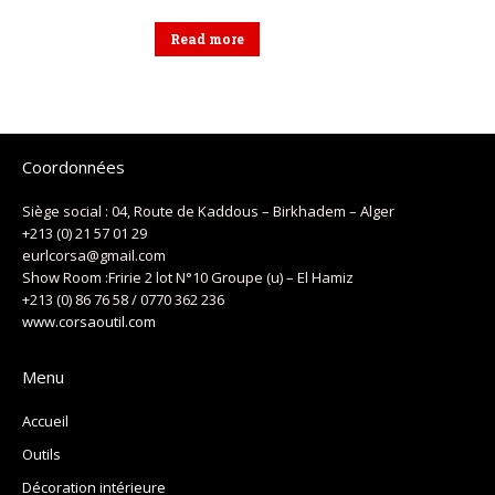
Read more
Coordonnées
Siège social : 04, Route de Kaddous – Birkhadem – Alger
+213 (0) 21 57 01 29
eurlcorsa@gmail.com
Show Room :Fririe 2 lot N°10 Groupe (u) – El Hamiz
+213 (0) 86 76 58 / 0770 362 236
www.corsaoutil.com
Menu
Accueil
Outils
Décoration intérieure