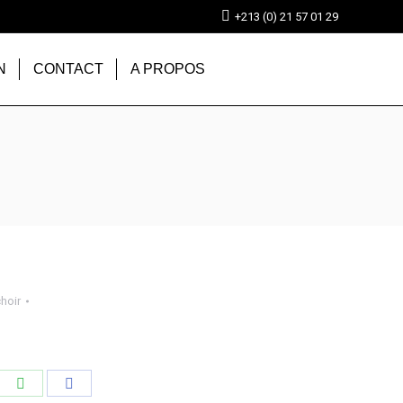
+213 (0) 21 57 01 29
N
CONTACT
A PROPOS
hoir
tager
Partager
Partager