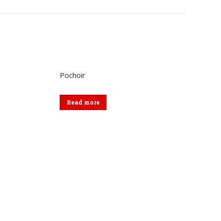
sur
sur
kedIn
WhatsApp
Facebook
Pochoir
Read more
Formulaire