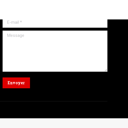
Nom *
E-mail *
Message
Envoyer