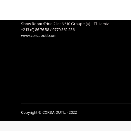
Siège social : 04, Route de Kaddous – Birkhadem – Alger
+213 (0) 21 57 01 29
eurlcorsa@gmail.com
Show Room :Fririe 2 lot N°10 Groupe (u) – El Hamiz
+213 (0) 86 76 58 / 0770 362 236
www.corsaoutil.com
Copyright © CORSA OUTIL - 2022