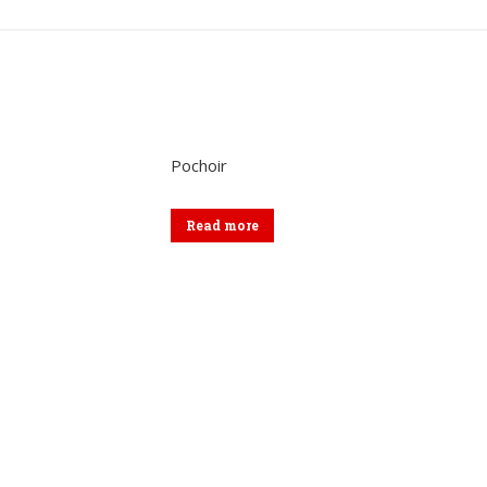
sur
sur
sur
Twitter
Pinterest
Lin
Pochoir
Read more
Menu