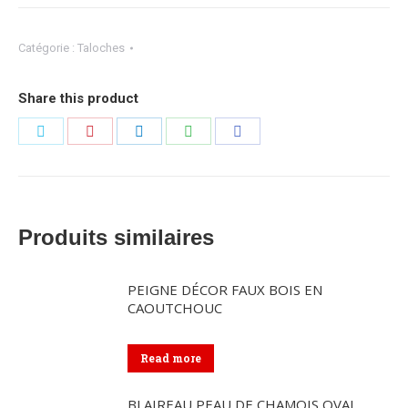
Catégorie :
Taloches
Share this product
Partager
Partager
Partager
Partager
Partager
sur
sur
sur
sur
sur
Twitter
Pinterest
LinkedIn
WhatsApp
Facebook
Produits similaires
PEIGNE DÉCOR FAUX BOIS EN
CAOUTCHOUC
Read more
BLAIREAU PEAU DE CHAMOIS OVAL