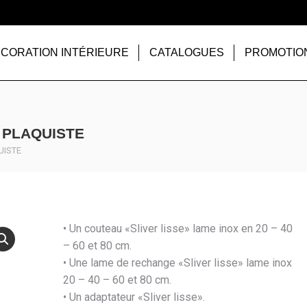
CORATION INTÉRIEURE
CATALOGUES
PROMOTIO
 PLAQUISTE
UISTE
• Un couteau «Sliver lisse» lame inox en 20 – 40
– 60 et 80 cm.
• Une lame de rechange «Sliver lisse» lame inox
20 – 40 – 60 et 80 cm.
• Un adaptateur «Sliver lisse».