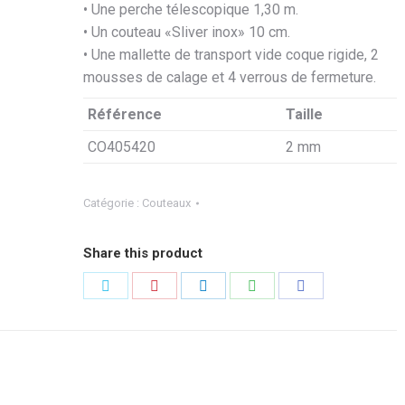
• Une perche télescopique 1,30 m.
• Un couteau «Sliver inox» 10 cm.
• Une mallette de transport vide coque rigide, 2
mousses de calage et 4 verrous de fermeture.
Référence
Taille
CO405420
2 mm
Catégorie :
Couteaux
Share this product
Partager
Partager
Partager
Partager
Partager
sur
sur
sur
sur
sur
Twitter
Pinterest
LinkedIn
WhatsApp
Facebook