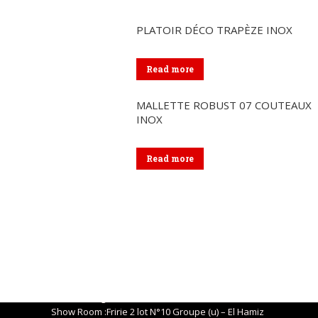
PLATOIR DÉCO TRAPÈZE INOX
Read more
MALLETTE ROBUST 07 COUTEAUX
INOX
Read more
Coordonnées
Siège social : 04, Route de Kaddous – Birkhadem – Alger
+213 (0) 21 57 01 29
eurlcorsa@gmail.com
Show Room :Fririe 2 lot N°10 Groupe (u) – El Hamiz