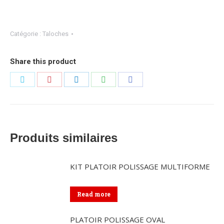
Catégorie :
Taloches
Share this product
Partager
Partager
Partager
Partager
Partager
sur
sur
sur
sur
sur
Twitter
Pinterest
LinkedIn
WhatsApp
Facebook
Produits similaires
KIT PLATOIR POLISSAGE MULTIFORME
Read more
PLATOIR POLISSAGE OVAL