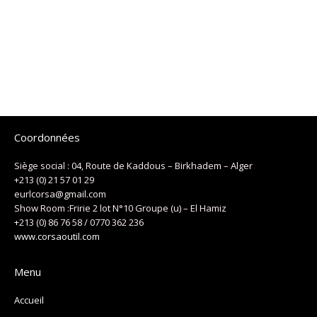
Coordonnées
Siège social : 04, Route de Kaddous – Birkhadem – Alger
+213 (0) 21 57 01 29
eurlcorsa@gmail.com
Show Room :Fririe 2 lot N°10 Groupe (u) – El Hamiz
+213 (0) 86 76 58 / 0770 362 236
www.corsaoutil.com
Menu
Accueil